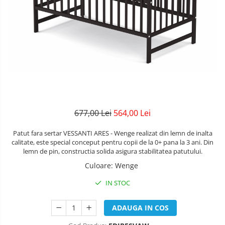
copii
Landouri pentru bebelusi
Patuturi copii
Patuturi lemn pana la 120 x 60 cm
Patuturi lemn 140 x 70 cm
Patuturi lemn 160 x 80 cm
Pat tineret
Patuturi pliabile si tarcuri de joaca
Saltele patut copii
677,00 Lei
564,00 Lei
Saltele mici
Saltele de la 120 x 60 cm
Patut fara sertar VESSANTI ARES - Wenge realizat din lemn de inalta
Saltele de la 140 x 70 cm
calitate, este special conceput pentru copii de la 0+ pana la 3 ani. Din
lemn de pin, constructia solida asigura stabilitatea patutului.
Saltele 127 x 63 cm
Culoare
:
Wenge
Saltele de la 160 x 80 cm
Lenjerii patuturi
IN STOC
Lenjerii patut 120 x 60 cm
ADAUGA IN COS
Lenjerii patut 140 x 70 cm
Lenjerie patuturi tineret