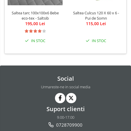
Patine de gheata
Saltea tarc 100x100x6 Bebe
Saltea Culcus 120 X 60 x 6 -
Patine gheata reglabile
eco-tex - Saltsib
Pui de Somn
Patine gheata fixe
195,00 Lei
115,00 Lei
Corturi si casute copii
Baschet
IN STOC
IN STOC
SANIUTE
Mese de Tenis
Articole de plaja
Benzi de Alergare
Social
Biciclete Fitness
Urmareste-ne in social media
Steppere Fitness
Aparate Fitness Multifunctionale
Suport clienti
Biciclete Eliptice
9.00-17.00
Aparate Fitness de Vaslit
0728709900
Banci forta multifunctionale