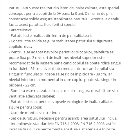
Patutul ARES este realizat din lemn de inalta calitate, este special
Saltele de infasat
conceput pentru copii de la 0+ pana la 3 ani. Din lemn de pin,
Biciclete
constructia solida asigura stabilitatea patutului. Atentia la detalii
fac ca acest patut sa fie diferit si special.
Biciclete copii cu roti 10 inch (2-4
Caracteristici:
ani)
- Patutul este realizat din lemn de pin, calitatea I;
Biciclete copii cu roti 12 inch (3-6
- Constructia solida asigura stabilitatea patutului si siguranta
ani)
copilului dvs.;
- Pentru a se adapta nevoilor parintilor si copiilor, salteluta se
Biciclete copii cu roti 14 inch (3-7
poate fixa pe 3 niveluri de inaltime: nivelul superior este
ani)
recomandat de la nastere pana cand copilul se poate ridica singur
Biciclete copii cu roti 16 inch (4-9
in fundulet - 51 cm, nivelul intermediar atunci cand copilul sta
ani)
singur in fundulet si incepe sa se ridice in picioare - 38 cm, iar
nivelul inferior din momentul in care copilul poate sta singur in
Biciclete copii cu roti 20 inch
picioare - 22 cm;
Biciclete cu roti 24 inch
- Somiera este realizata din sipci de pin - asigura durabilitate si o
ventilatie adecvata saltelei;
Biciclete cu roti 26 inch
- Patutul este acoperit cu vopsele ecologice de inalta calitate,
Biciclete cu roti 27 inch
sigure pentru copii;
Triciclete copii si adulti
- Usor de montat si intretinut;
- Set de suruburi, necesare pentru asamblarea patutului, inclus;
Trotinete copii si adulti
- Indeplineste standardele EN 716-1:2008, EN 716-2:2008, astfel
incat sa fii sigur ca performanta acestuia si materialele folosite
Biciclete fara pedale