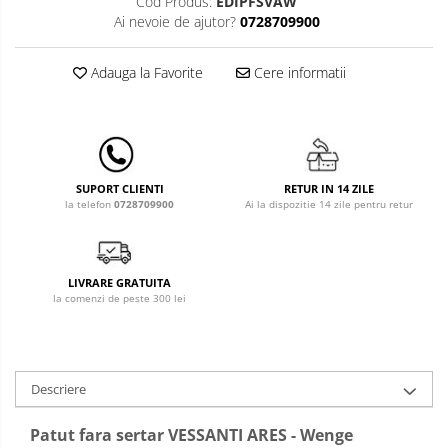
Cod Produs:
EDIPFSVAW
Ai nevoie de ajutor?
0728709900
Baldachin patut
Paturici copii
Adauga la Favorite
Cere informatii
Perne copii si mamici
Protectii saltea
Comode copii
Bariere de protectie pat
RETUR IN 14 ZILE
SUPORT CLIENTI
Porti de siguranta
Ai la dispozitie 14 zile pentru retur
la telefon
0728709900
Dulap si cutii jucarii
Sac de dormit copii
LIVRARE GRATUITA
Fotolii copii
la comenzi de peste 300 lei
Leagane & balansoare & sezlonguri
Covorase de joaca
Carusele patut
Descriere
Lampi de veghe
Patut fara sertar VESSANTI ARES - Wenge
Mobilier Birou