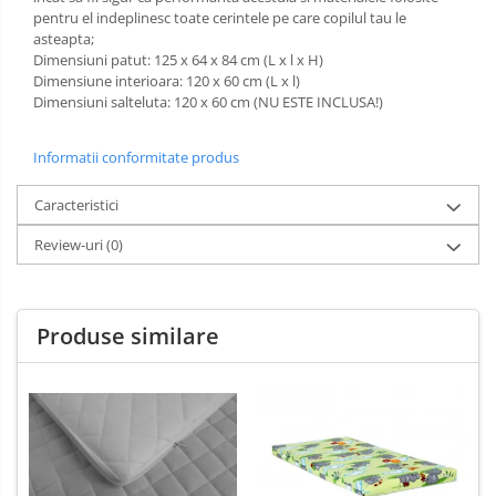
pentru el indeplinesc toate cerintele pe care copilul tau le
Masinute fara pedale
asteapta;
Dimensiuni patut: 125 x 64 x 84 cm (L x l x H)
Karturi si masinute cu pedale
Dimensiune interioara: 120 x 60 cm (L x l)
Dimensiuni salteluta: 120 x 60 cm (NU ESTE INCLUSA!)
Role copii si adulti
Masinute si motociclete electrice
Informatii conformitate produs
Marsupii
Caracteristici
Premergatoare
Skateboard
Review-uri
(0)
Scaune de biciclete copii
Baie
Aparate
fitness
Produse similare
Lenjerie mamici
Interfoane,
Olite
Sterilizatoare,
Electronice
Seturi de hranire
diverse
Trambuline
Centre de joaca exterior