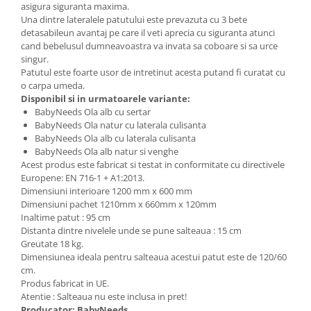
asigura siguranta maxima.
Una dintre lateralele patutului este prevazuta cu 3 bete
detasabileun avantaj pe care il veti aprecia cu siguranta atunci
cand bebelusul dumneavoastra va invata sa coboare si sa urce
singur.
Patutul este foarte usor de intretinut acesta putand fi curatat cu
o carpa umeda.
Disponibil si in urmatoarele variante:
BabyNeeds Ola alb cu sertar
BabyNeeds Ola natur cu laterala culisanta
BabyNeeds Ola alb cu laterala culisanta
BabyNeeds Ola alb natur si venghe
Acest produs este fabricat si testat in conformitate cu directivele
Europene: EN 716-1 + A1:2013.
Dimensiuni interioare 1200 mm x 600 mm
Dimensiuni pachet 1210mm x 660mm x 120mm
Inaltime patut : 95 cm
Distanta dintre nivelele unde se pune salteaua : 15 cm
Greutate 18 kg.
Dimensiunea ideala pentru salteaua acestui patut este de 120/60
cm.
Produs fabricat in UE.
Atentie : Salteaua nu este inclusa in pret!
Producator: BabyNeeds