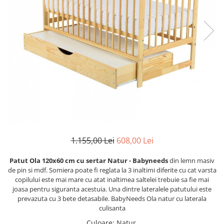
Lenjerii patut 120 x 60 cm
Termometre copii si bebe
Lenjerii patut 140 x 70 cm
Biciclete fara pedale
Alte Sporturi
Lenjerie patuturi tineret
Masinute fara pedale
Mingi fitness si medicinale
Baldachin patut
Karturi si masinute cu pedale
Scara antrenament
Paturici copii
Role copii si adulti
Perne copii si mamici
Masinute si motociclete electrice
Protectii saltea
Comode copii
Marsupii
Bariere de protectie pat
Premergatoare
Porti de siguranta
Skateboard
Dulap si cutii jucarii
Scaune de biciclete copii
1.155,00 Lei
608,00 Lei
Sac de dormit copii
Patut Ola 120x60 cm cu sertar Natur - Babyneeds
din lemn masiv
Fotolii copii
de pin si mdf. Somiera poate fi reglata la 3 inaltimi diferite cu cat varsta
copilului este mai mare cu atat inaltimea saltelei trebuie sa fie mai
Leagane & balansoare & sezlonguri
joasa pentru siguranta acestuia. Una dintre lateralele patutului este
prevazuta cu 3 bete detasabile. BabyNeeds Ola natur cu laterala
Covorase de joaca
culisanta
Carusele patut
Culoare
:
Natur