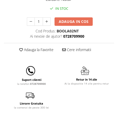
Lampi de veghe
IN STOC
Mobilier Birou
Saltele de infasat
ADAUGA IN COS
Cod Produs:
BOOLA02NT
Ai nevoie de ajutor?
0728709900
Adauga la Favorite
Cere informatii
Retur in 14 zile
Suport clienti
Ai la dispozitie 14 zile pentru retur
la telefon
0728709900
Livrare Gratuita
la comenzi de peste 300 lei