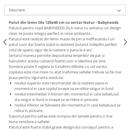
Descriere
Patut din lemn Ola 120x60 cm cu sertar Natur - Babyneeds
Patutul pentru copii BABYNEEDS OLA natur cu sertarcu un design
clasic se poate integra perfect in orice ambianta.
Patutul este realizat din lemn masiv de pin si mdffacandu-l un
patut usor dar foarte stabil si rezistent putand indeplini perfect
rolul de spatiu sigur de la nastere si pana la 4 ani.
Sertarul mareva permite depozitarea lenjeriilor de pat si
hainutelor acesta culisand foarte usor si silentios pe sine.
Somiera poate fi reglata la 3 inaltimi diferite; cu cat varsta
copilului este mai mare cu atat inaltimea saltelei trebuie sa fie mai
joasa pentru siguranta acestuia:
nivelul superior este recomandat de la nastere pana in
momentul in care copilul incepe sa se ridice singur in fund
nivelul intermediar il folosim din momentul in care bebelusul
sta singur in fund si incepe sa se ridice in picioare
nivelul inferior se foloseste din momentul in care bebelusul se
ridica in picioare.
Suportul pentru saltea este compus din lamele pentru o mai
buna ventilare a saltelei.
Patutul este foarte stabil gratie designului conceput pentru a