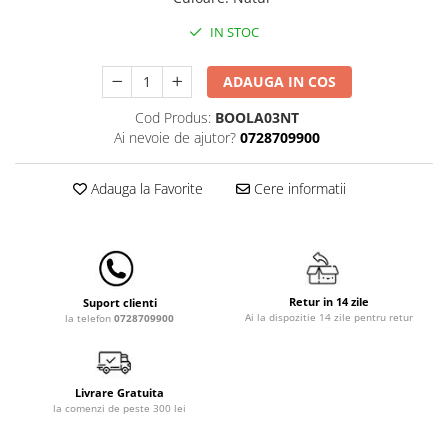
Lampi de veghe
IN STOC
Mobilier Birou
Saltele de infasat
ADAUGA IN COS
Cod Produs:
BOOLA03NT
Ai nevoie de ajutor?
0728709900
Adauga la Favorite
Cere informatii
Retur in 14 zile
Suport clienti
Ai la dispozitie 14 zile pentru retur
la telefon
0728709900
Livrare Gratuita
la comenzi de peste 300 lei