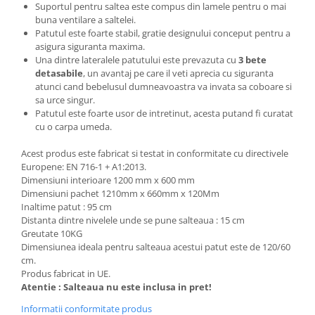
Suportul pentru saltea este compus din lamele pentru o mai
buna ventilare a saltelei.
Patutul este foarte stabil, gratie designului conceput pentru a
asigura siguranta maxima.
Una dintre lateralele patutului este prevazuta cu
3 bete
detasabile
, un avantaj pe care il veti aprecia cu siguranta
atunci cand bebelusul dumneavoastra va invata sa coboare si
sa urce singur.
Patutul este foarte usor de intretinut, acesta putand fi curatat
cu o carpa umeda.
Acest produs este fabricat si testat in conformitate cu directivele
Europene: EN 716-1 + A1:2013.
Dimensiuni interioare 1200 mm x 600 mm
Dimensiuni pachet 1210mm x 660mm x 120Mm
Inaltime patut : 95 cm
Distanta dintre nivelele unde se pune salteaua : 15 cm
Greutate 10KG
Dimensiunea ideala pentru salteaua acestui patut este de 120/60
cm.
Produs fabricat in UE.
Atentie : Salteaua nu este inclusa in pret!
Informatii conformitate produs