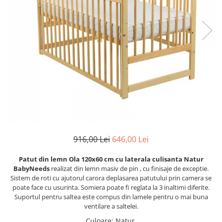
Lenjerii patut 120 x 60 cm
Termometre copii si bebe
Lenjerii patut 140 x 70 cm
Biciclete fara pedale
Alte Sporturi
Lenjerie patuturi tineret
Masinute fara pedale
Mingi fitness si medicinale
Baldachin patut
Karturi si masinute cu pedale
Scara antrenament
Paturici copii
Role copii si adulti
Perne copii si mamici
Masinute si motociclete electrice
Protectii saltea
Comode copii
Marsupii
Bariere de protectie pat
Premergatoare
Porti de siguranta
Skateboard
Dulap si cutii jucarii
Scaune de biciclete copii
916,00 Lei
646,00 Lei
Sac de dormit copii
Patut din lemn Ola 120x60 cm cu laterala culisanta Natur
Fotolii copii
BabyNeeds
realizat din lemn masiv de pin , cu finisaje de exceptie.
Sistem de roti cu ajutorul carora deplasarea patutului prin camera se
Leagane & balansoare & sezlonguri
poate face cu usurinta. Somiera poate fi reglata la 3 inaltimi diferite.
Suportul pentru saltea este compus din lamele pentru o mai buna
Covorase de joaca
ventilare a saltelei.
Carusele patut
Culoare
:
Natur