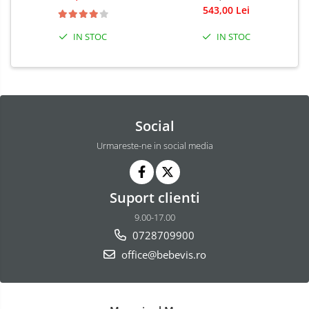
543,00 Lei
IN STOC
IN STOC
Social
Urmareste-ne in social media
Suport clienti
9.00-17.00
0728709900
office@bebevis.ro