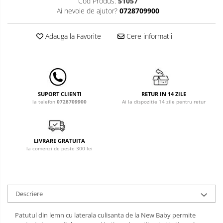
Leagane & balansoare & sezlonguri
Cod Produs:
51057
Ai nevoie de ajutor?
0728709900
Covorase de joaca
Adauga la Favorite
Cere informatii
Carusele patut
Lampi de veghe
Mobilier Birou
Saltele de infasat
RETUR IN 14 ZILE
SUPORT CLIENTI
Ai la dispozitie 14 zile pentru retur
la telefon
0728709900
LIVRARE GRATUITA
la comenzi de peste 300 lei
Descriere
Patutul din lemn cu laterala culisanta de la New Baby permite