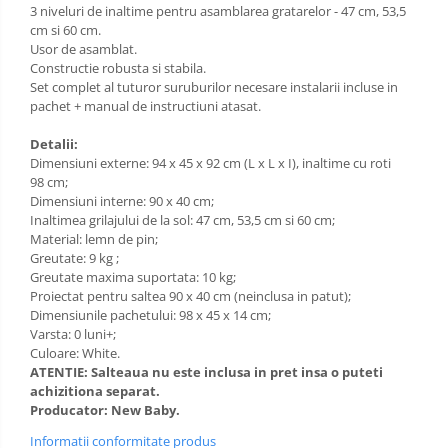
3 niveluri de inaltime pentru asamblarea gratarelor - 47 cm, 53,5
cm si 60 cm.
Usor de asamblat.
Constructie robusta si stabila.
Set complet al tuturor suruburilor necesare instalarii incluse in
pachet + manual de instructiuni atasat.
Detalii:
Dimensiuni externe: 94 x 45 x 92 cm (L x L x I), inaltime cu roti
98 cm;
Dimensiuni interne: 90 x 40 cm;
Inaltimea grilajului de la sol: 47 cm, 53,5 cm si 60 cm;
Material: lemn de pin;
Greutate: 9 kg ;
Greutate maxima suportata: 10 kg;
Proiectat pentru saltea 90 x 40 cm (neinclusa in patut);
Dimensiunile pachetului: 98 x 45 x 14 cm;
Varsta: 0 luni+;
Culoare: White.
ATENTIE: Salteaua nu este inclusa in pret insa o puteti
achizitiona separat.
Producator: New Baby.
Informatii conformitate produs