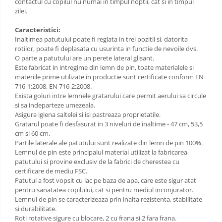
contactul cu copilul nu numai in timpul noptii, cat si in timpul
zilei.
Caracteristici:
Inaltimea patutului poate fi reglata in trei pozitii si, datorita
rotilor, poate fi deplasata cu usurinta in functie de nevoile dvs.
O parte a patutului are un perete lateral glisant.
Este fabricat in intregime din lemn de pin, toate materialele si
materiile prime utilizate in productie sunt certificate conform EN
716-1:2008, EN 716-2:2008.
Exista goluri intre lemnele gratarului care permit aerului sa circule
si sa indeparteze umezeala.
Asigura igiena saltelei si isi pastreaza proprietatile.
Gratarul poate fi desfasurat in 3 niveluri de inaltime - 47 cm, 53,5
cm si 60 cm.
Partile laterale ale patutului sunt realizate din lemn de pin 100%.
Lemnul de pin este principalul material utilizat la fabricarea
patutului si provine exclusiv de la fabrici de cherestea cu
certificare de mediu FSC.
Patutul a fost vopsit cu lac pe baza de apa, care este sigur atat
pentru sanatatea copilului, cat si pentru mediul inconjurator.
Lemnul de pin se caracterizeaza prin inalta rezistenta, stabilitate
si durabilitate.
Roti rotative sigure cu blocare, 2 cu frana si 2 fara frana.