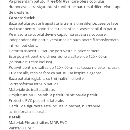
Va prezentam patutul
FreeON Ava
, care ofera copilului
dumneavoastra siguranta si confort pe parcursul diferitelor etape
de crestere.
Caracteristici:
Baza patului poate fi ajustata la trei inaltimi diferite, ceea ce face
mai usor pentru parinti sa-si ridice si sa-si aseze copilul in patut.
Pe masura ce copilul devine capabil sa urce si sa coboare
independent din patut, versiunea de baza poate fi transformata
intr-un pat clasic.
Datorita aspectului sau, se potriveste in orice camera.
Este potrivit pentru o dimensiune a saltelei de 120 x 60 cm
(salteaua nu este inclusa).
Potrivit pentru o saltea de 120 x 60 cm (salteaua nu este inclusa).
Culoare alb, ceea ce face ca patutul sa inspire eleganta.
Baza patului reglabila cu trei inaltimi diferite.
Se transforma intr-un pat jos.
Materiale de inalta calitate.
Umplutura MDF pe tablia patului si picioarele patului
Protectie PVC pe partile laterale.
Gardul de siguranta este inclusa in pachet, nu trebuie
achizitionata separat.
Detalii:
Material: Pin australian, MDF, PVC;
Varsta: 0 luni+;