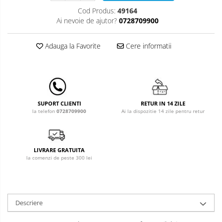
Leagane & balansoare & sezlonguri
Cod Produs:
49164
Covorase de joaca
Ai nevoie de ajutor?
0728709900
Carusele patut
Adauga la Favorite
Cere informatii
Lampi de veghe
Mobilier Birou
Saltele de infasat
RETUR IN 14 ZILE
SUPORT CLIENTI
Ai la dispozitie 14 zile pentru retur
la telefon
0728709900
LIVRARE GRATUITA
la comenzi de peste 300 lei
Descriere