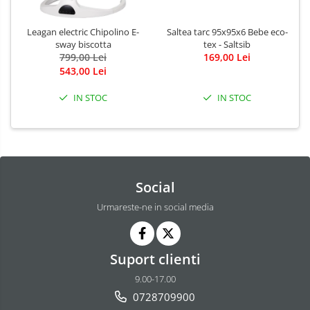
Leagan electric Chipolino E-
Saltea tarc 95x95x6 Bebe eco-
sway biscotta
tex - Saltsib
799,00 Lei
169,00 Lei
543,00 Lei
IN STOC
IN STOC
Social
Urmareste-ne in social media
Suport clienti
9.00-17.00
0728709900