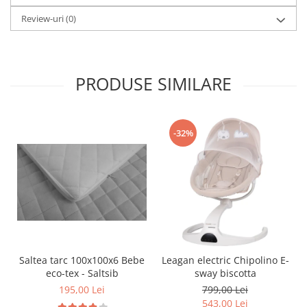
Seturi de hranire
Review-uri
(0)
Joaca si sport exterior
Trambuline
Centre de joaca exterior
PRODUSE SIMILARE
Patine de gheata
Patine gheata reglabile
-32%
Patine gheata fixe
Corturi si casute copii
Baschet
SANIUTE
Mese de Tenis
Articole de plaja
Jucarii pentru copii
Saltea tarc 100x100x6 Bebe
Leagan electric Chipolino E-
eco-tex - Saltsib
sway biscotta
Aparate fitness
195,00 Lei
799,00 Lei
Benzi de Alergare
543,00 Lei