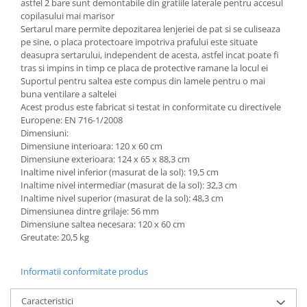
astfel 2 bare sunt demontabile din gratiile laterale pentru accesul
Triciclete copii si adulti
copilasului mai marisor
Trotinete copii si adulti
Sertarul mare permite depozitarea lenjeriei de pat si se culiseaza
pe sine, o placa protectoare impotriva prafului este situate
Biciclete fara pedale
deasupra sertarului, independent de acesta, astfel incat poate fi
tras si impins in timp ce placa de protective ramane la locul ei
Masinute fara pedale
Suportul pentru saltea este compus din lamele pentru o mai
Karturi si masinute cu pedale
buna ventilare a saltelei
Acest produs este fabricat si testat in conformitate cu directivele
Role copii si adulti
Europene: EN 716-1/2008
Masinute si motociclete electrice
Dimensiuni:
Dimensiune interioara: 120 x 60 cm
Marsupii
Dimensiune exterioara: 124 x 65 x 88,3 cm
Inaltime nivel inferior (masurat de la sol): 19,5 cm
Premergatoare
Inaltime nivel intermediar (masurat de la sol): 32,3 cm
Skateboard
Inaltime nivel superior (masurat de la sol): 48,3 cm
Dimensiunea dintre grilaje: 56 mm
Scaune de biciclete copii
Dimensiune saltea necesara: 120 x 60 cm
Greutate: 20,5 kg
Baita, Igiena, Siguranta
Baie
Informatii conformitate produs
Lenjerie mamici
Olite
Caracteristici