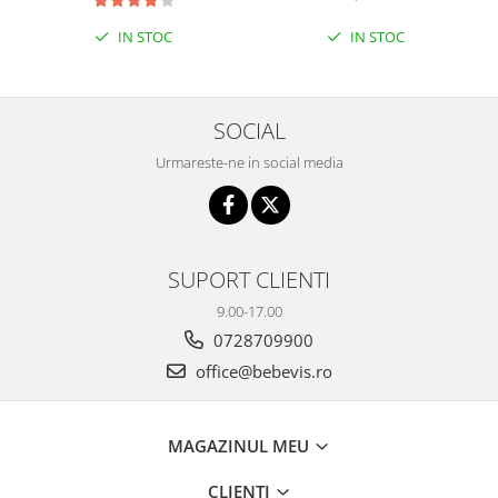
Biciclete Fitness
IN STOC
IN STOC
Steppere Fitness
Aparate Fitness Multifunctionale
Biciclete Eliptice
SOCIAL
Aparate Fitness de Vaslit
Urmareste-ne in social media
Banci forta multifunctionale
Aparate Vibromasaj si accesorii
masaj
SUPORT CLIENTI
Box
Bare - Discuri - Greutati
9.00-17.00
0728709900
Saltele si Covoare sport Fitness
sau Yoga
office@bebevis.ro
Alte Sporturi
Mingi fitness si medicinale
MAGAZINUL MEU
Scara antrenament
CLIENTI