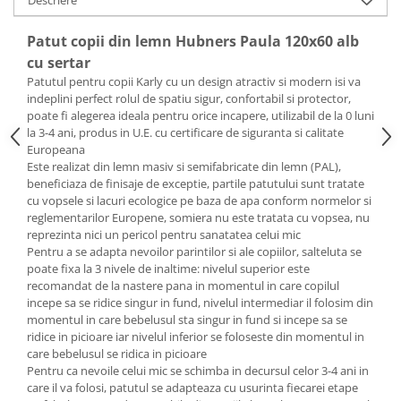
Descriere
Mobilier Birou
Patut copii din lemn Hubners Paula 120x60 alb
Saltele de infasat
cu sertar
Scaun masa copii
Patutul pentru copii Karly cu un design atractiv si modern isi va
indeplini perfect rolul de spatiu sigur, confortabil si protector,
La plimbare
poate fi alegerea ideala pentru orice incapere, utilizabil de la 0 luni
Biciclete
la 3-4 ani, produs in U.E. cu certificare de siguranta si calitate
Europeana
Biciclete copii cu roti 10 inch (2-4
Este realizat din lemn masiv si semifabricate din lemn (PAL),
ani)
beneficiaza de finisaje de exceptie, partile patutului sunt tratate
Biciclete copii cu roti 12 inch (3-6
cu vopsele si lacuri ecologice pe baza de apa conform normelor si
ani)
reglementarilor Europene, somiera nu este tratata cu vopsea, nu
Biciclete copii cu roti 14 inch (3-7
reprezinta nici un pericol pentru sanatatea celui mic
ani)
Pentru a se adapta nevoilor parintilor si ale copiilor, salteluta se
poate fixa la 3 nivele de inaltime: nivelul superior este
Biciclete copii cu roti 16 inch (4-9
recomandat de la nastere pana in momentul in care copilul
ani)
incepe sa se ridice singur in fund, nivelul intermediar il folosim din
Biciclete copii cu roti 20 inch
momentul in care bebelusul sta singur in fund si incepe sa se
ridice in picioare iar nivelul inferior se foloseste din momentul in
Biciclete cu roti 24 inch
care bebelusul se ridica in picioare
Biciclete cu roti 26 inch
Pentru ca nevoile celui mic se schimba in decursul celor 3-4 ani in
Biciclete cu roti 27 inch
care il va folosi, patutul se adapteaza cu usurinta fiecarei etape