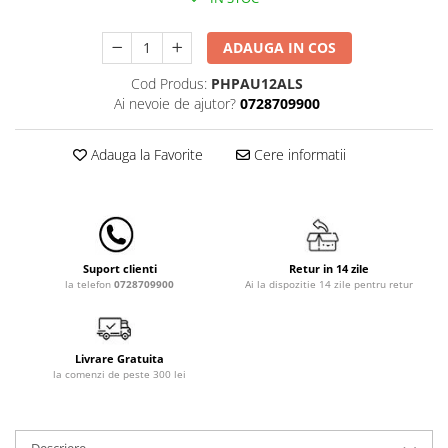
Lenjerii patut 140 x 70 cm
Lenjerie patuturi tineret
ADAUGA IN COS
Baldachin patut
Paturici copii
Cod Produs:
PHPAU12ALS
Ai nevoie de ajutor?
0728709900
Perne copii si mamici
Protectii saltea
Adauga la Favorite
Cere informatii
Comode copii
Bariere de protectie pat
Porti de siguranta
Dulap si cutii jucarii
Retur in 14 zile
Suport clienti
Sac de dormit copii
Ai la dispozitie 14 zile pentru retur
la telefon
0728709900
Fotolii copii
Leagane & balansoare & sezlonguri
Livrare Gratuita
la comenzi de peste 300 lei
Covorase de joaca
Carusele patut
Lampi de veghe