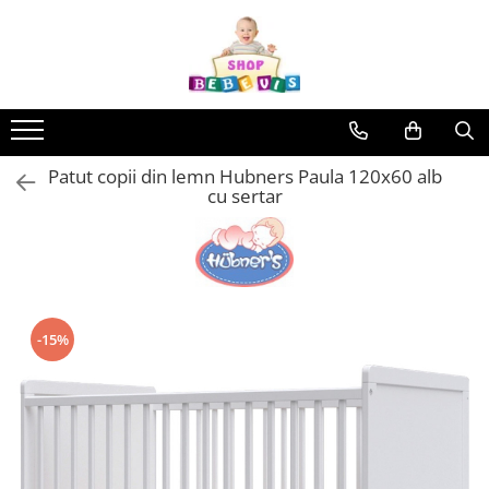
Toate Produsele
Carucioare copii
Carucioare copii sport
Patut copii din lemn Hubners Paula 120x60 alb
Carucioare copii 2in1
cu sertar
Carucioare copii 3in1
Carucioare gemeni
Accesorii carucioare copii
Genti mamici
-15%
Huse ploaie si antiinsecte
Saci si invelitoare
Adaptoare
Umbrele carucioare
Accesorii diverse carucioare
Landouri pentru bebelusi