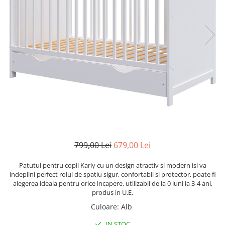
Scaune auto copii
Camera copilului
Patuturi copii
Patuturi lemn pana la 120 x 60 cm
Patuturi lemn 140 x 70 cm
Patuturi lemn 160 x 80 cm
Pat tineret
Patuturi pliabile si tarcuri de joaca
Saltele patut copii
Saltele mici
799,00 Lei
679,00 Lei
Saltele de la 120 x 60 cm
Saltele de la 140 x 70 cm
Patutul pentru copii Karly cu un design atractiv si modern isi va
Saltele 127 x 63 cm
indeplini perfect rolul de spatiu sigur, confortabil si protector, poate fi
alegerea ideala pentru orice incapere, utilizabil de la 0 luni la 3-4 ani,
Saltele de la 160 x 80 cm
produs in U.E.
Lenjerii patuturi
Culoare
:
Alb
Lenjerii patut 120 x 60 cm
IN STOC