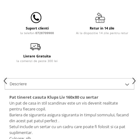
Lampi de veghe
Mobilier Birou
Saltele de infasat
Retur in 14 zile
Suport clienti
Ai la dispozitie 14 zile pentru retur
la telefon
0728709900
Livrare Gratuita
la comenzi de peste 300 lei
Descriere
Pat tineret casuta Klups Liv 160x80 cu sertar
Un pat de casa in stil scandinav este un vis devenit realitate
pentru fiecare copil.
Bariera de siguranta asigura siguranta in timpul somnului, facand
din acest pat patul perfect .
Setul include un sertar cu un cadru care poate fi folosit si ca pat
suplimentar.
Culoare: alb