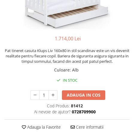
Lenjerii patut 120 x 60 cm
Termometre copii si bebe
Lenjerii patut 140 x 70 cm
Biciclete fara pedale
Alte Sporturi
Lenjerie patuturi tineret
Masinute fara pedale
Mingi fitness si medicinale
Baldachin patut
Karturi si masinute cu pedale
Scara antrenament
Paturici copii
Role copii si adulti
1.714,00 Lei
Perne copii si mamici
Masinute si motociclete electrice
Protectii saltea
Pat tineret casuta Klups Liv 160x80 in stil scandinav este un vis devenit
Comode copii
Marsupii
realitate pentru fiecare copil. Bariera de siguranta asigura siguranta in
timpul somnului, facand din acest pat patul perfect.
Bariere de protectie pat
Premergatoare
Culoare
:
Alb
Porti de siguranta
Skateboard
IN STOC
Dulap si cutii jucarii
Scaune de biciclete copii
Sac de dormit copii
ADAUGA IN COS
Fotolii copii
Cod Produs:
81412
Leagane & balansoare & sezlonguri
Ai nevoie de ajutor?
0728709900
Covorase de joaca
Adauga la Favorite
Cere informatii
Carusele patut