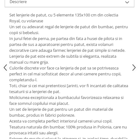
Descriere
Set lenjerie de patut, cu 5 elemente 135x100 cm din colectia
Royal, cu volanase
Un set cu adevarat regal de lenjerie de patut din bumbac, pentru
copii si bebelusi.
In jurul fetei de perna, pe partea din fata a husei de pilota si in
partea de sus a aparatoarei pentru patut, exista volanuri
decorative care adauga farmec lenjeriei de pat simple si netede.
Lenjeria de pat este extrem de subtila si eleganta, realizata
manual cu mare grija.
Culorile discrete vor face ca lenjeria de pat sa se potriveasca
perfect in cel mai sofisticat decor al unei camere pentru copii,
completandu-l.
Toti, chiar si cei mai pretentiosi [arinti, vor fi incantati de calitatea
tesaturii si a lenjeriei de pat.
Moliciunea exceptionala a bumbacului favorizeaza relaxarea si
face somnul copilului mai placut.
Un set de lenjerie de pat pentru un patut din material de
bumbac, produs in fabrici poloneze.
Acesta va completa perfect interiorul camerei unui copil.
Tesatura naturala din bumbac 100% produsa in Polonia, care nu
provoaca iritatii sau alergii.
Extrem de moale si placut la atingere si, in acelasi timp, durabil la