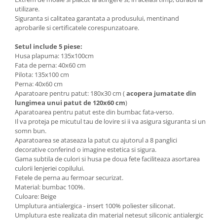
utilizare.
Siguranta si calitatea garantata a produsului, mentinand
aprobarile si certificatele corespunzatoare.
Setul include 5 piese:
Husa plapuma: 135x100cm
Fata de perna: 40x60 cm
Pilota: 135x100 cm
Perna: 40x60 cm
Aparatoare pentru patut: 180x30 cm (
acopera jumatate din
lungimea unui patut de 120x60 cm
)
Aparatoarea pentru patut este din bumbac fata-verso.
Il va proteja pe micutul tau de lovire si ii va asigura siguranta si un
somn bun.
Aparatoarea se ataseaza la patut cu ajutorul a 8 panglici
decorative
conferind o imagine estetica si sigura.
Gama subtila de culori si husa pe doua fete faciliteaza asortarea
culorii lenjeriei copilului.
Fetele de perna au fermoar securizat.
Material: bumbac 100%.
Culoare:
Beige
Umplutura antialergica - insert 100% poliester siliconat.
Umplutura este realizata din material netesut siliconic antialergic