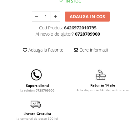
IN STOC
Lampi de veghe
Mobilier Birou
ADAUGA IN COS
Saltele de infasat
Cod Produs:
6426972010795
Ai nevoie de ajutor?
0728709900
Adauga la Favorite
Cere informatii
Retur in 14 zile
Suport clienti
Ai la dispozitie 14 zile pentru retur
la telefon
0728709900
Livrare Gratuita
la comenzi de peste 300 lei