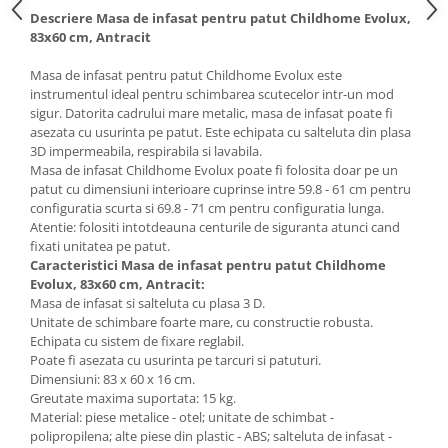
Descriere Masa de infasat pentru patut Childhome Evolux,
83x60 cm, Antracit
Masa de infasat pentru patut Childhome Evolux este
instrumentul ideal pentru schimbarea scutecelor intr-un mod
sigur. Datorita cadrului mare metalic, masa de infasat poate fi
asezata cu usurinta pe patut. Este echipata cu salteluta din plasa
3D impermeabila, respirabila si lavabila.
Masa de infasat Childhome Evolux poate fi folosita doar pe un
patut cu dimensiuni interioare cuprinse intre 59.8 - 61 cm pentru
configuratia scurta si 69.8 - 71 cm pentru configuratia lunga.
Atentie: folositi intotdeauna centurile de siguranta atunci cand
fixati unitatea pe patut.
Caracteristici Masa de infasat pentru patut Childhome
Evolux, 83x60 cm, Antracit:
Masa de infasat si salteluta cu plasa 3 D.
Unitate de schimbare foarte mare, cu constructie robusta.
Echipata cu sistem de fixare reglabil.
Poate fi asezata cu usurinta pe tarcuri si patuturi.
Dimensiuni: 83 x 60 x 16 cm.
Greutate maxima suportata: 15 kg.
Material: piese metalice - otel; unitate de schimbat -
polipropilena; alte piese din plastic - ABS; salteluta de infasat -