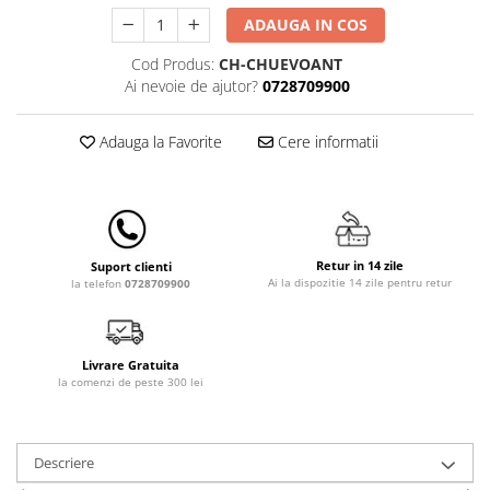
Lampi de veghe
ADAUGA IN COS
Mobilier Birou
Cod Produs:
CH-CHUEVOANT
Saltele de infasat
Ai nevoie de ajutor?
0728709900
Adauga la Favorite
Cere informatii
Retur in 14 zile
Suport clienti
Ai la dispozitie 14 zile pentru retur
la telefon
0728709900
Livrare Gratuita
la comenzi de peste 300 lei
Descriere