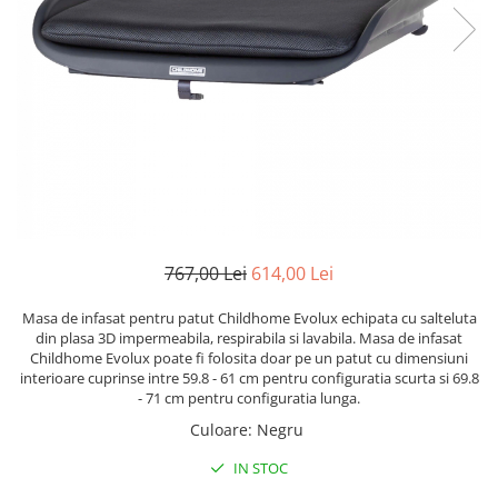
Lenjerii patut 120 x 60 cm
Termometre copii si bebe
Lenjerii patut 140 x 70 cm
Biciclete fara pedale
Alte Sporturi
Lenjerie patuturi tineret
Masinute fara pedale
Mingi fitness si medicinale
Baldachin patut
Karturi si masinute cu pedale
Scara antrenament
Paturici copii
Role copii si adulti
Perne copii si mamici
Masinute si motociclete electrice
Protectii saltea
Comode copii
Marsupii
Bariere de protectie pat
Premergatoare
767,00 Lei
614,00 Lei
Porti de siguranta
Skateboard
Dulap si cutii jucarii
Scaune de biciclete copii
Masa de infasat pentru patut Childhome Evolux echipata cu salteluta
din plasa 3D impermeabila, respirabila si lavabila. Masa de infasat
Sac de dormit copii
Childhome Evolux poate fi folosita doar pe un patut cu dimensiuni
Fotolii copii
interioare cuprinse intre 59.8 - 61 cm pentru configuratia scurta si 69.8
- 71 cm pentru configuratia lunga.
Leagane & balansoare & sezlonguri
Culoare
:
Negru
Covorase de joaca
IN STOC
Carusele patut