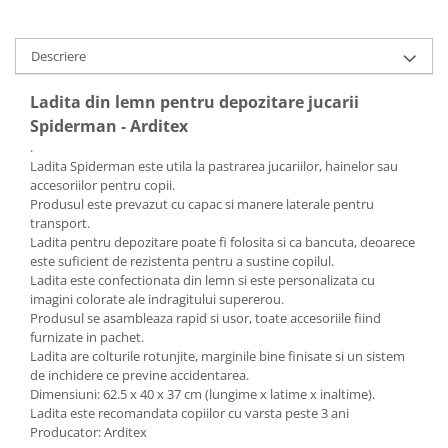
Descriere
Ladita din lemn pentru depozitare jucarii
Spiderman - Arditex
.
Ladita Spiderman este utila la pastrarea jucariilor, hainelor sau
accesoriilor pentru copii.
Produsul este prevazut cu capac si manere laterale pentru
transport.
Ladita pentru depozitare poate fi folosita si ca bancuta, deoarece
este suficient de rezistenta pentru a sustine copilul.
Ladita este confectionata din lemn si este personalizata cu
imagini colorate ale indragitului supererou.
Produsul se asambleaza rapid si usor, toate accesoriile fiind
furnizate in pachet.
Ladita are colturile rotunjite, marginile bine finisate si un sistem
de inchidere ce previne accidentarea.
Dimensiuni: 62.5 x 40 x 37 cm (lungime x latime x inaltime).
Ladita este recomandata copiilor cu varsta peste 3 ani
Producator: Arditex