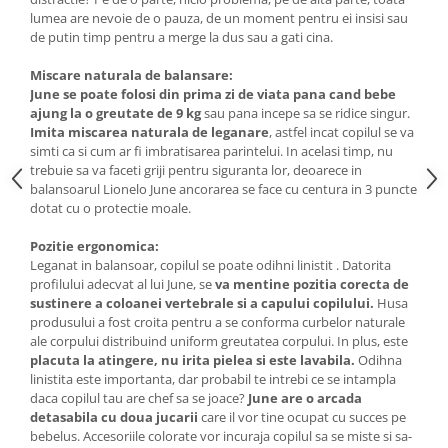
lumea are nevoie de o pauza, de un moment pentru ei insisi sau
Mobilier Birou
de putin timp pentru a merge la dus sau a gati cina.
Saltele de infasat
Miscare naturala de balansare:
Scaun masa copii
June se poate folosi din prima zi de viata pana cand bebe
La plimbare
ajung la o greutate de 9 kg
sau pana incepe sa se ridice singur.
Imita miscarea naturala de leganare
, astfel incat copilul se va
Biciclete
simti ca si cum ar fi imbratisarea parintelui. In acelasi timp, nu
Biciclete copii cu roti 10 inch (2-4
trebuie sa va faceti griji pentru siguranta lor, deoarece in
ani)
balansoarul Lionelo June ancorarea se face cu centura in 3 puncte
dotat cu o protectie moale.
Biciclete copii cu roti 12 inch (3-6
ani)
Pozitie ergonomica:
Biciclete copii cu roti 14 inch (3-7
Leganat in balansoar, copilul se poate odihni linistit . Datorita
ani)
profilului adecvat al lui June, se
va mentine pozitia corecta de
sustinere a coloanei vertebrale
si a capului copilului.
Husa
Biciclete copii cu roti 16 inch (4-9
produsului a fost croita pentru a se conforma curbelor naturale
ani)
ale corpului distribuind uniform greutatea corpului. In plus, este
Biciclete copii cu roti 20 inch
placuta la atingere, nu irita pielea si este lavabila.
Odihna
Biciclete cu roti 24 inch
linistita este importanta, dar probabil te intrebi ce se intampla
daca copilul tau are chef sa se joace?
June are o arcada
Biciclete cu roti 26 inch
detasabila cu doua jucarii
care il vor tine ocupat cu succes pe
Biciclete cu roti 27 inch
bebelus. Accesoriile colorate vor incuraja copilul sa se miste si sa-