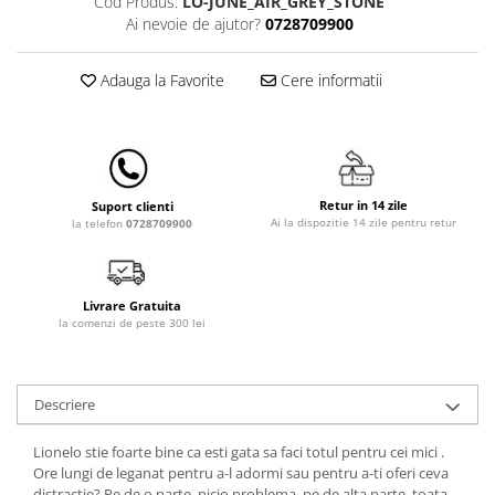
Cod Produs:
LO-JUNE_AIR_GREY_STONE
Lenjerii patut 140 x 70 cm
Ai nevoie de ajutor?
0728709900
Lenjerie patuturi tineret
Baldachin patut
Adauga la Favorite
Cere informatii
Paturici copii
Perne copii si mamici
Protectii saltea
Comode copii
Retur in 14 zile
Suport clienti
Bariere de protectie pat
Ai la dispozitie 14 zile pentru retur
la telefon
0728709900
Porti de siguranta
Dulap si cutii jucarii
Livrare Gratuita
Sac de dormit copii
la comenzi de peste 300 lei
Fotolii copii
Leagane & balansoare & sezlonguri
Descriere
Covorase de joaca
Lionelo stie foarte bine ca esti gata sa faci totul pentru cei mici .
Carusele patut
Ore lungi de leganat pentru a-l adormi sau pentru a-ti oferi ceva
Lampi de veghe
distractie? Pe de o parte, nicio problema, pe de alta parte, toata