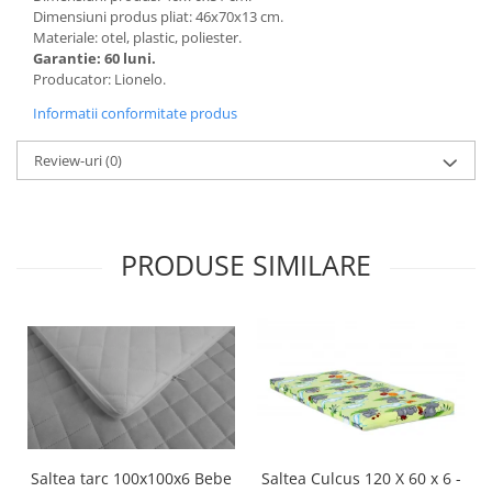
Dimensiuni produs pliat: 46x70x13 cm.
Seturi de hranire
Materiale: otel, plastic, poliester.
Joaca si sport exterior
Garantie: 60 luni.
Producator: Lionelo.
Trambuline
Informatii conformitate produs
Centre de joaca exterior
Patine de gheata
Review-uri
(0)
Patine gheata reglabile
Patine gheata fixe
Corturi si casute copii
PRODUSE SIMILARE
Baschet
SANIUTE
Mese de Tenis
Articole de plaja
Jucarii pentru copii
Aparate fitness
Benzi de Alergare
Saltea tarc 100x100x6 Bebe
Saltea Culcus 120 X 60 x 6 -