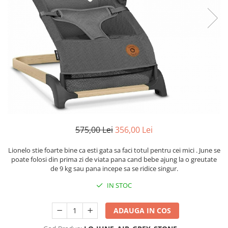
Scaune auto copii
Camera copilului
Patuturi copii
Patuturi lemn pana la 120 x 60 cm
Patuturi lemn 140 x 70 cm
Patuturi lemn 160 x 80 cm
Pat tineret
Patuturi pliabile si tarcuri de joaca
Saltele patut copii
575,00 Lei
356,00 Lei
Saltele mici
Saltele de la 120 x 60 cm
Lionelo stie foarte bine ca esti gata sa faci totul pentru cei mici . June se
poate folosi din prima zi de viata pana cand bebe ajung la o greutate
Saltele de la 140 x 70 cm
de 9 kg sau pana incepe sa se ridice singur.
Saltele 127 x 63 cm
IN STOC
Saltele de la 160 x 80 cm
Lenjerii patuturi
ADAUGA IN COS
Lenjerii patut 120 x 60 cm