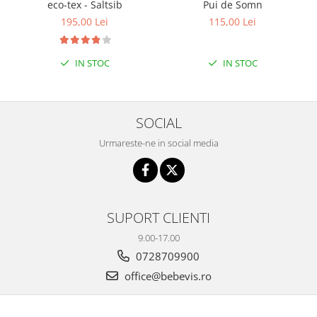
eco-tex - Saltsib
Pui de Somn
Biciclete Fitness
195,00 Lei
115,00 Lei
Steppere Fitness
Aparate Fitness Multifunctionale
IN STOC
IN STOC
Biciclete Eliptice
Aparate Fitness de Vaslit
Banci forta multifunctionale
SOCIAL
Aparate Vibromasaj si accesorii
Urmareste-ne in social media
masaj
Box
Bare - Discuri - Greutati
SUPORT CLIENTI
Saltele si Covoare sport Fitness
sau Yoga
9.00-17.00
0728709900
Alte Sporturi
office@bebevis.ro
Mingi fitness si medicinale
Scara antrenament