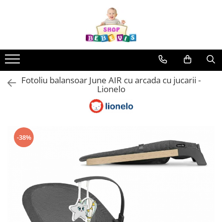
Toate Produsele
Carucioare copii
Carucioare copii sport
Fotoliu balansoar June AIR cu arcada cu jucarii -
Carucioare copii 2in1
Lionelo
Carucioare copii 3in1
Carucioare gemeni
Accesorii carucioare copii
-38%
Genti mamici
Huse ploaie si antiinsecte
Saci si invelitoare
Adaptoare
Umbrele carucioare
Accesorii diverse carucioare
Landouri pentru bebelusi