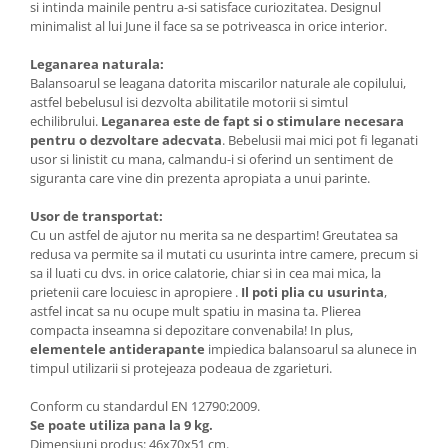
si intinda mainile pentru a-si satisface curiozitatea. Designul
Triciclete copii si adulti
minimalist al lui June il face sa se potriveasca in orice interior.
Trotinete copii si adulti
Leganarea naturala:
Biciclete fara pedale
Balansoarul se leagana datorita miscarilor naturale ale copilului,
Masinute fara pedale
astfel bebelusul isi dezvolta abilitatile motorii si simtul
echilibrului.
Leganarea este de fapt si o stimulare necesara
Karturi si masinute cu pedale
pentru o dezvoltare adecvata
. Bebelusii mai mici pot fi leganati
usor si linistit cu mana, calmandu-i si oferind un sentiment de
Role copii si adulti
siguranta care vine din prezenta apropiata a unui parinte.
Masinute si motociclete electrice
Usor de transportat:
Marsupii
Cu un astfel de ajutor nu merita sa ne despartim! Greutatea sa
redusa va permite sa il mutati cu usurinta intre camere, precum si
Premergatoare
sa il luati cu dvs. in orice calatorie, chiar si in cea mai mica, la
Skateboard
prietenii care locuiesc in apropiere .
Il poti plia cu usurinta
,
astfel incat sa nu ocupe mult spatiu in masina ta. Plierea
Scaune de biciclete copii
compacta inseamna si depozitare convenabila! In plus,
elementele antiderapante
impiedica balansoarul sa alunece in
Baita, Igiena, Siguranta
timpul utilizarii si protejeaza podeaua de zgarieturi.
Baie
Conform cu standardul EN 12790:2009.
Lenjerie mamici
Se poate utiliza pana la 9 kg.
Olite
Dimensiuni produs: 46x70x51 cm.