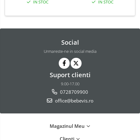
IN STOC
IN STOC
Social
Urmareste-ne in social media
Suport clienti
9.00-17.00
0728709900
office@bebevis.ro
Magazinul Meu
Clienti