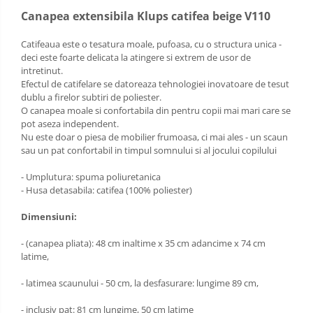
Canapea extensibila Klups catifea beige V110
Catifeaua este o tesatura moale, pufoasa, cu o structura unica -
deci este foarte delicata la atingere si extrem de usor de
intretinut.
Efectul de catifelare se datoreaza tehnologiei inovatoare de tesut
dublu a firelor subtiri de poliester.
O canapea moale si confortabila din pentru copii mai mari care se
pot aseza independent.
Nu este doar o piesa de mobilier frumoasa, ci mai ales - un scaun
sau un pat confortabil in timpul somnului si al jocului copilului
- Umplutura: spuma poliuretanica
- Husa detasabila: catifea (100% poliester)
Dimensiuni:
- (canapea pliata): 48 cm inaltime x 35 cm adancime x 74 cm
latime,
- latimea scaunului - 50 cm, la desfasurare: lungime 89 cm,
- inclusiv pat: 81 cm lungime, 50 cm latime