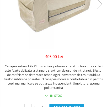
Lenjerii patuturi
Bare - Discuri - Greutati
Tensiometre
Trotinete copii si adulti
Lenjerii patut 120 x 60 cm
Saltele si Covoare sport Fitness
Termometre camera si baie
Lenjerii patut 140 x 70 cm
Biciclete fara pedale
sau Yoga
Termometre copii si bebe
Lenjerie patuturi tineret
Masinute fara pedale
Alte Sporturi
Baldachin patut
Karturi si masinute cu pedale
Paturici copii
Mingi fitness si medicinale
Perne copii si mamici
Role copii si adulti
Scara antrenament
Protectii saltea
Masinute si motociclete electrice
Comode copii
405,00 Lei
Marsupii
Bariere de protectie pat
Canapea extensibila Klups catifea, pufoasa, cu o structura unica - deci
Premergatoare
este foarte delicata la atingere si extrem de usor de intretinut. Efectul
Porti de siguranta
de catifelare se datoreaza tehnologiei inovatoare de tesut dublu a
Skateboard
firelor subtiri de poliester. O canapea moale si confortabila din pentru
Dulap si cutii jucarii
copii mai mari care se pot aseza independent. Umplutura: spuma
Scaune de biciclete copii
poliuretanica
Sac de dormit copii
IN STOC
Fotolii copii