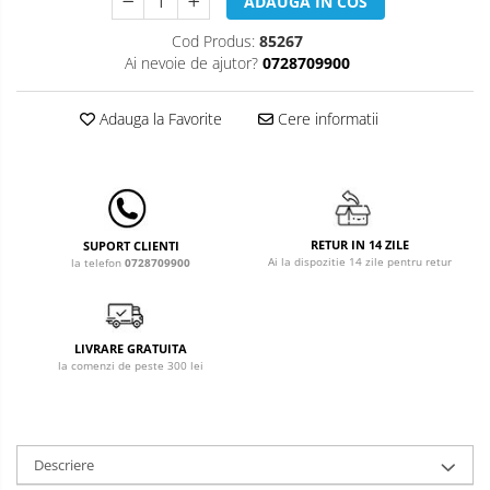
Leagane & balansoare & sezlonguri
ADAUGA IN COS
Cod Produs:
85267
Covorase de joaca
Ai nevoie de ajutor?
0728709900
Carusele patut
Adauga la Favorite
Cere informatii
Lampi de veghe
Mobilier Birou
Saltele de infasat
RETUR IN 14 ZILE
SUPORT CLIENTI
Ai la dispozitie 14 zile pentru retur
la telefon
0728709900
LIVRARE GRATUITA
la comenzi de peste 300 lei
Descriere