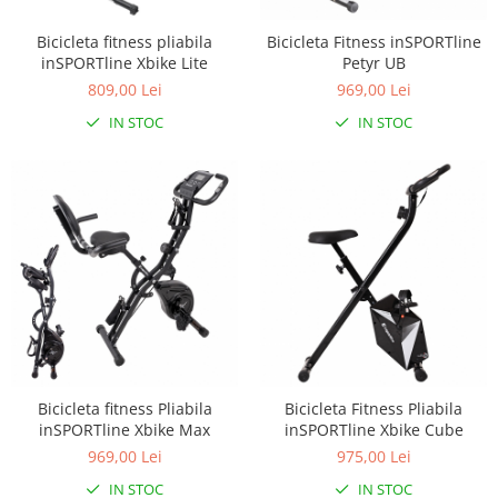
Triciclete copii si adulti
Bicicleta fitness pliabila
Bicicleta Fitness inSPORTline
Trotinete copii si adulti
inSPORTline Xbike Lite
Petyr UB
Biciclete fara pedale
809,00 Lei
969,00 Lei
Masinute fara pedale
IN STOC
IN STOC
Karturi si masinute cu pedale
Role copii si adulti
Masinute si motociclete electrice
Marsupii
Premergatoare
Skateboard
Scaune de biciclete copii
Baita, Igiena, Siguranta
Bicicleta fitness Pliabila
Bicicleta Fitness Pliabila
Baie
inSPORTline Xbike Max
inSPORTline Xbike Cube
Lenjerie mamici
969,00 Lei
975,00 Lei
Olite
IN STOC
IN STOC