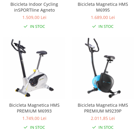
Interfoane, Sterilizatoare,
Bicicleta Indoor Cycling
Bicicleta Magnetica HMS
Electronice diverse
inSPORTline Agneto
M6995
Incalzitoare si sterilizatoare
1.509,00 Lei
1.689,00 Lei
biberoane bebe
IN STOC
IN STOC
Umidificatoare electrice aer
Cantare bebelusi si adulti
Interfoane bebelusi
Aparate aerosoli
Aparate diverse
Aspirator nazal
Pompe san
Robot de bucatarie
Bicicleta Magnetica HMS
Bicicleta Magnetica HMS
Tensiometre
PREMIUM M6993
PREMIUM M9239P
Termometre camera si baie
1.749,00 Lei
2.011,85 Lei
Termometre copii si bebe
IN STOC
IN STOC