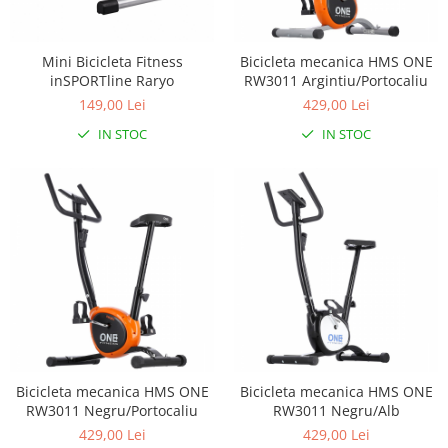
Scaune auto copii
Camera copilului
Mini Bicicleta Fitness
Bicicleta mecanica HMS ONE
Patuturi copii
inSPORTline Raryo
RW3011 Argintiu/Portocaliu
149,00 Lei
429,00 Lei
Patuturi lemn pana la 120 x 60 cm
Patuturi lemn 140 x 70 cm
IN STOC
IN STOC
Patuturi lemn 160 x 80 cm
Pat tineret
Patuturi pliabile si tarcuri de joaca
Saltele patut copii
Saltele mici
Saltele de la 120 x 60 cm
Saltele de la 140 x 70 cm
Saltele 127 x 63 cm
Saltele de la 160 x 80 cm
Bicicleta mecanica HMS ONE
Bicicleta mecanica HMS ONE
Lenjerii patuturi
RW3011 Negru/Portocaliu
RW3011 Negru/Alb
Lenjerii patut 120 x 60 cm
429,00 Lei
429,00 Lei