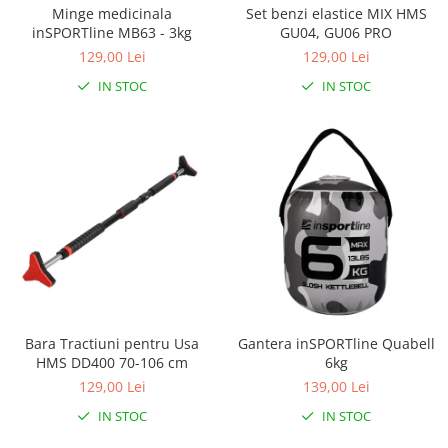
Minge medicinala
Set benzi elastice MIX HMS
inSPORTline MB63 - 3kg
GU04, GU06 PRO
129,00 Lei
129,00 Lei
IN STOC
IN STOC
Bara Tractiuni pentru Usa
Gantera inSPORTline Quabell
HMS DD400 70-106 cm
6kg
129,00 Lei
139,00 Lei
IN STOC
IN STOC