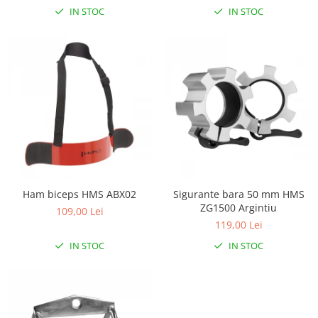
Lampi de veghe
IN STOC
IN STOC
Mobilier Birou
Saltele de infasat
Ham biceps HMS ABX02
Sigurante bara 50 mm HMS
ZG1500 Argintiu
109,00 Lei
119,00 Lei
IN STOC
IN STOC