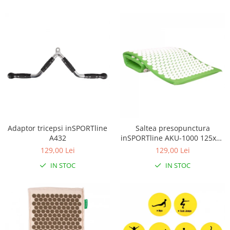
Adaptor tricepsi inSPORTline
Saltea presopunctura
A432
inSPORTline AKU-1000 125x50
cm
129,00 Lei
129,00 Lei
IN STOC
IN STOC