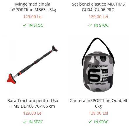
Minge medicinala
Set benzi elastice MIX HMS
inSPORTline MB63 - 3kg
GU04, GU06 PRO
129,00 Lei
129,00 Lei
IN STOC
IN STOC
Bara Tractiuni pentru Usa
Gantera inSPORTline Quabell
HMS DD400 70-106 cm
6kg
129,00 Lei
139,00 Lei
IN STOC
IN STOC