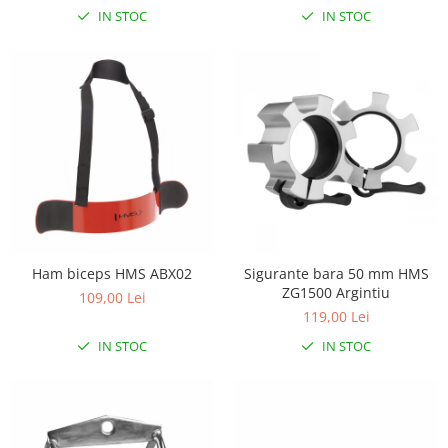
Lampi de veghe
IN STOC
IN STOC
Mobilier Birou
Saltele de infasat
Ham biceps HMS ABX02
Sigurante bara 50 mm HMS
ZG1500 Argintiu
109,00 Lei
119,00 Lei
IN STOC
IN STOC