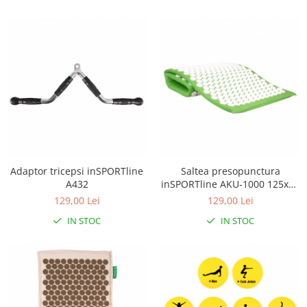
Adaptor tricepsi inSPORTline
Saltea presopunctura
A432
inSPORTline AKU-1000 125x50
cm
129,00 Lei
129,00 Lei
IN STOC
IN STOC