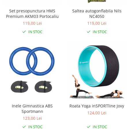
Biciclete cu roti 27 inch
Triciclete copii si adulti
Set presopunctura HMS
Saltea autogonflabila Nils
Premium AKM03 Portocaliu
NC4050
Trotinete copii si adulti
119,00 Lei
119,00 Lei
Biciclete fara pedale
IN STOC
IN STOC
Masinute fara pedale
Karturi si masinute cu pedale
Role copii si adulti
Masinute si motociclete electrice
Marsupii
Premergatoare
Skateboard
Scaune de biciclete copii
Inele Gimnastica ABS
Roata Yoga inSPORTline Jovy
Baita, Igiena, Siguranta
Sportmann
124,00 Lei
Baie
123,00 Lei
Lenjerie mamici
IN STOC
IN STOC