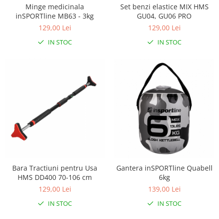
Scara antrenament
Minge medicinala
Set benzi elastice MIX HMS
inSPORTline MB63 - 3kg
GU04, GU06 PRO
Interfoane, Sterilizatoare,
Electronice diverse
129,00 Lei
129,00 Lei
Incalzitoare si sterilizatoare
IN STOC
IN STOC
biberoane bebe
Umidificatoare electrice aer
Cantare bebelusi si adulti
Interfoane bebelusi
Aparate aerosoli
Aparate diverse
Aspirator nazal
Pompe san
Bara Tractiuni pentru Usa
Gantera inSPORTline Quabell
Robot de bucatarie
HMS DD400 70-106 cm
6kg
Tensiometre
129,00 Lei
139,00 Lei
Termometre camera si baie
IN STOC
IN STOC
Termometre copii si bebe