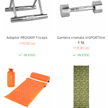
Lampi de veghe
Mobilier Birou
Saltele de infasat
Scaun masa copii
La plimbare
Adaptor PROGRIP Triceps
Gantera cromata inSPORTline
Biciclete
6 kg
119,00 Lei
Biciclete copii cu roti 10 inch (2-4
119,00 Lei
ani)
IN STOC
IN STOC
Biciclete copii cu roti 12 inch (3-6
ani)
Biciclete copii cu roti 14 inch (3-7
ani)
Biciclete copii cu roti 16 inch (4-9
ani)
Biciclete copii cu roti 20 inch
Biciclete cu roti 24 inch
Biciclete cu roti 26 inch