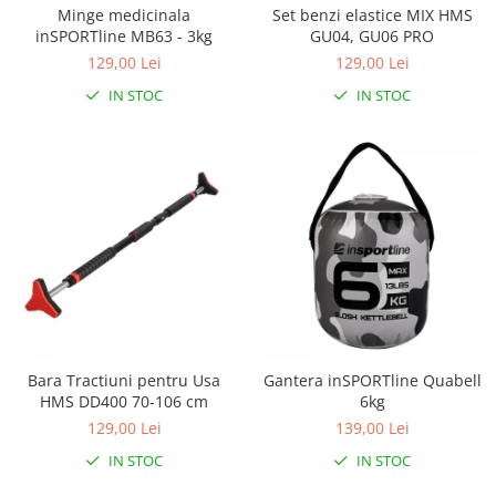
Minge medicinala
Set benzi elastice MIX HMS
inSPORTline MB63 - 3kg
GU04, GU06 PRO
129,00 Lei
129,00 Lei
IN STOC
IN STOC
Bara Tractiuni pentru Usa
Gantera inSPORTline Quabell
HMS DD400 70-106 cm
6kg
129,00 Lei
139,00 Lei
IN STOC
IN STOC