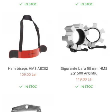
Lampi de veghe
IN STOC
IN STOC
Mobilier Birou
Saltele de infasat
Ham biceps HMS ABX02
Sigurante bara 50 mm HMS
ZG1500 Argintiu
109,00 Lei
119,00 Lei
IN STOC
IN STOC