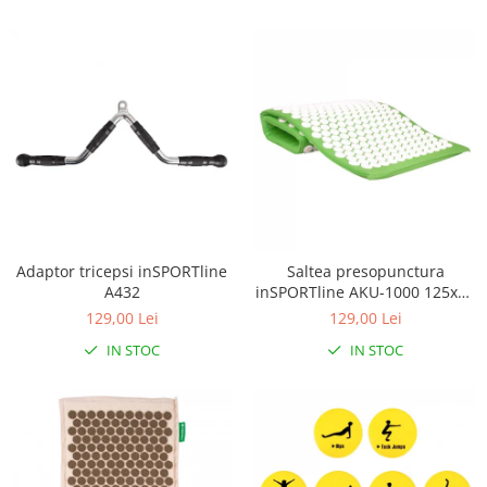
Adaptor tricepsi inSPORTline
Saltea presopunctura
A432
inSPORTline AKU-1000 125x50
cm
129,00 Lei
129,00 Lei
IN STOC
IN STOC