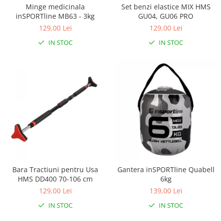
Interfoane, Sterilizatoare,
Minge medicinala
Set benzi elastice MIX HMS
Electronice diverse
inSPORTline MB63 - 3kg
GU04, GU06 PRO
Incalzitoare si sterilizatoare
129,00 Lei
129,00 Lei
biberoane bebe
IN STOC
IN STOC
Umidificatoare electrice aer
Cantare bebelusi si adulti
Interfoane bebelusi
Aparate aerosoli
Aparate diverse
Aspirator nazal
Pompe san
Robot de bucatarie
Bara Tractiuni pentru Usa
Gantera inSPORTline Quabell
Tensiometre
HMS DD400 70-106 cm
6kg
Termometre camera si baie
129,00 Lei
139,00 Lei
Termometre copii si bebe
IN STOC
IN STOC