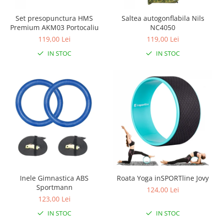
Triciclete copii si adulti
Set presopunctura HMS
Saltea autogonflabila Nils
Trotinete copii si adulti
Premium AKM03 Portocaliu
NC4050
Biciclete fara pedale
119,00 Lei
119,00 Lei
Masinute fara pedale
IN STOC
IN STOC
Karturi si masinute cu pedale
Role copii si adulti
Masinute si motociclete electrice
Marsupii
Premergatoare
Skateboard
Scaune de biciclete copii
Baita, Igiena, Siguranta
Inele Gimnastica ABS
Roata Yoga inSPORTline Jovy
Baie
Sportmann
124,00 Lei
Lenjerie mamici
123,00 Lei
Olite
IN STOC
IN STOC