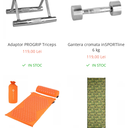
Mobilier Birou
Saltele de infasat
Scaun masa copii
La plimbare
Biciclete
Adaptor PROGRIP Triceps
Gantera cromata inSPORTline
Biciclete copii cu roti 10 inch (2-4
6 kg
119,00 Lei
ani)
119,00 Lei
Biciclete copii cu roti 12 inch (3-6
IN STOC
IN STOC
ani)
Biciclete copii cu roti 14 inch (3-7
ani)
Biciclete copii cu roti 16 inch (4-9
ani)
Biciclete copii cu roti 20 inch
Biciclete cu roti 24 inch
Biciclete cu roti 26 inch
Biciclete cu roti 27 inch