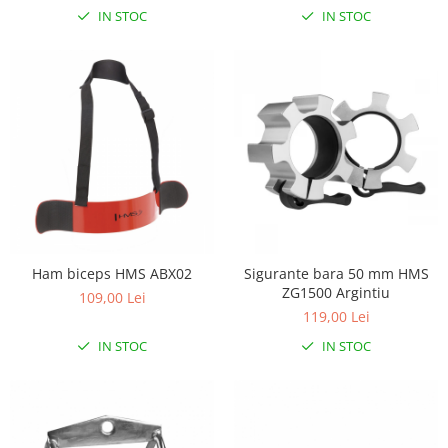
Lampi de veghe
IN STOC
IN STOC
Mobilier Birou
Saltele de infasat
Ham biceps HMS ABX02
Sigurante bara 50 mm HMS
ZG1500 Argintiu
109,00 Lei
119,00 Lei
IN STOC
IN STOC