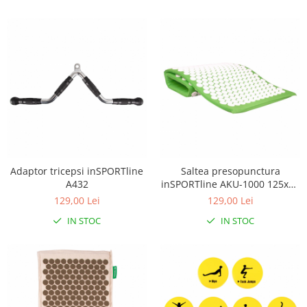
Adaptor tricepsi inSPORTline
Saltea presopunctura
A432
inSPORTline AKU-1000 125x50
cm
129,00 Lei
129,00 Lei
IN STOC
IN STOC