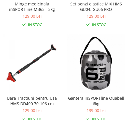
Minge medicinala
Set benzi elastice MIX HMS
inSPORTline MB63 - 3kg
GU04, GU06 PRO
129,00 Lei
129,00 Lei
IN STOC
IN STOC
Bara Tractiuni pentru Usa
Gantera inSPORTline Quabell
HMS DD400 70-106 cm
6kg
129,00 Lei
139,00 Lei
IN STOC
IN STOC