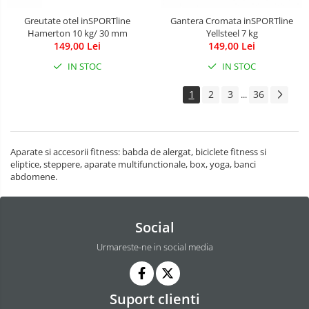
Greutate otel inSPORTline
Gantera Cromata inSPORTline
Hamerton 10 kg/ 30 mm
Yellsteel 7 kg
149,00 Lei
149,00 Lei
IN STOC
IN STOC
1
2
3
36
...
Aparate si accesorii fitness: babda de alergat, biciclete fitness si
eliptice, steppere, aparate multifunctionale, box, yoga, banci
abdomene.
Social
Urmareste-ne in social media
Suport clienti