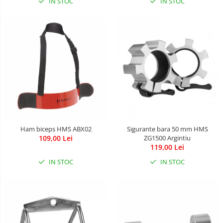
Leagane & balansoare & sezlonguri
IN STOC
IN STOC
Covorase de joaca
Carusele patut
Lampi de veghe
Mobilier Birou
Saltele de infasat
Ham biceps HMS ABX02
Sigurante bara 50 mm HMS
109,00 Lei
ZG1500 Argintiu
119,00 Lei
IN STOC
IN STOC