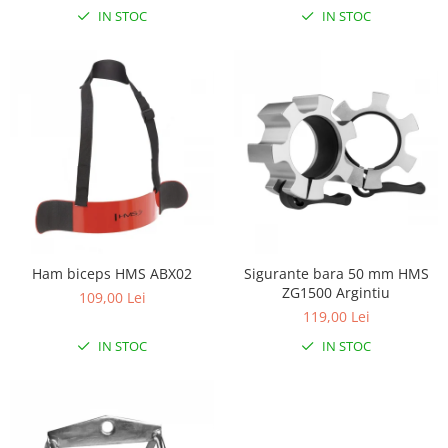
Lampi de veghe
IN STOC
IN STOC
Mobilier Birou
Saltele de infasat
Ham biceps HMS ABX02
Sigurante bara 50 mm HMS
ZG1500 Argintiu
109,00 Lei
119,00 Lei
IN STOC
IN STOC