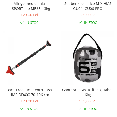
Minge medicinala
Set benzi elastice MIX HMS
inSPORTline MB63 - 3kg
GU04, GU06 PRO
129,00 Lei
129,00 Lei
IN STOC
IN STOC
Bara Tractiuni pentru Usa
Gantera inSPORTline Quabell
HMS DD400 70-106 cm
6kg
129,00 Lei
139,00 Lei
IN STOC
IN STOC