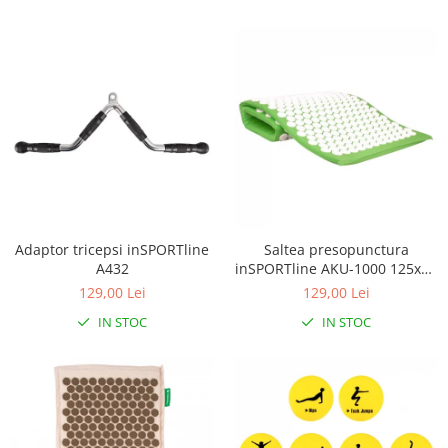
Adaptor tricepsi inSPORTline
Saltea presopunctura
A432
inSPORTline AKU-1000 125x50
cm
129,00 Lei
129,00 Lei
IN STOC
IN STOC