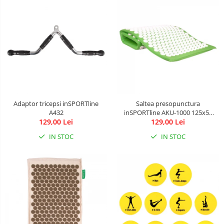
Patine de gheata
Patine gheata reglabile
Patine gheata fixe
Corturi si casute copii
Baschet
SANIUTE
Mese de Tenis
Adaptor tricepsi inSPORTline
Saltea presopunctura
Articole de plaja
A432
inSPORTline AKU-1000 125x50
129,00 Lei
129,00 Lei
cm
Benzi de Alergare
IN STOC
IN STOC
Biciclete Fitness
Steppere Fitness
Aparate Fitness Multifunctionale
Biciclete Eliptice
Aparate Fitness de Vaslit
Banci forta multifunctionale