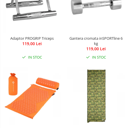
Saltele de infasat
Biciclete
Biciclete copii cu roti 10 inch (2-4
ani)
Adaptor PROGRIP Triceps
Gantera cromata inSPORTline 6
Biciclete copii cu roti 12 inch (3-6
119,00 Lei
kg
ani)
119,00 Lei
Biciclete copii cu roti 14 inch (3-7
IN STOC
IN STOC
ani)
Biciclete copii cu roti 16 inch (4-9
ani)
Biciclete copii cu roti 20 inch
Biciclete cu roti 24 inch
Biciclete cu roti 26 inch
Biciclete cu roti 27 inch
Triciclete copii si adulti
Trotinete copii si adulti
Biciclete fara pedale