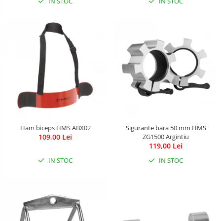
IN STOC
IN STOC
Baldachin patut
Paturici copii
Perne copii si mamici
Protectii saltea
Comode copii
Bariere de protectie pat
Porti de siguranta
Dulap si cutii jucarii
Sac de dormit copii
Ham biceps HMS ABX02
Sigurante bara 50 mm HMS
109,00 Lei
ZG1500 Argintiu
Fotolii copii
119,00 Lei
Leagane & balansoare & sezlonguri
IN STOC
IN STOC
Covorase de joaca
Carusele patut
Lampi de veghe
Mobilier Birou