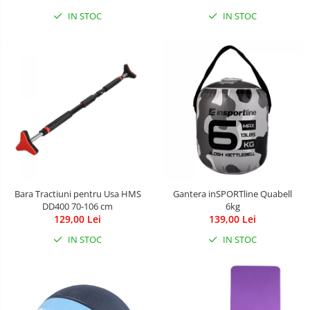
Aparate diverse
IN STOC
IN STOC
Aspirator nazal
Pompe san
Robot de bucatarie
Tensiometre
Termometre camera si baie
Termometre copii si bebe
Bara Tractiuni pentru Usa HMS
Gantera inSPORTline Quabell
DD400 70-106 cm
6kg
129,00 Lei
139,00 Lei
IN STOC
IN STOC