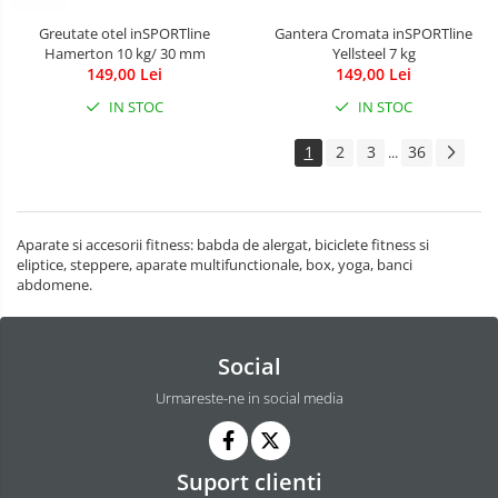
Greutate otel inSPORTline
Gantera Cromata inSPORTline
Hamerton 10 kg/ 30 mm
Yellsteel 7 kg
149,00 Lei
149,00 Lei
IN STOC
IN STOC
1
2
3
36
...
Aparate si accesorii fitness: babda de alergat, biciclete fitness si
eliptice, steppere, aparate multifunctionale, box, yoga, banci
abdomene.
Social
Urmareste-ne in social media
Suport clienti