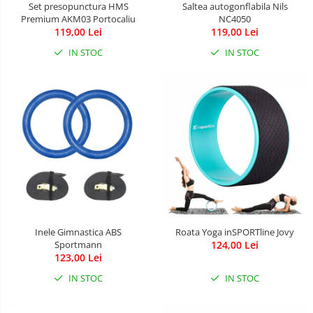
Set presopunctura HMS
Saltea autogonflabila Nils
Premium AKM03 Portocaliu
NC4050
Masinute fara pedale
119,00 Lei
119,00 Lei
Karturi si masinute cu pedale
IN STOC
IN STOC
Role copii si adulti
Masinute si motociclete electrice
Marsupii
Premergatoare
Skateboard
Scaune de biciclete copii
Baie
Aparate
fitness
Lenjerie mamici
Interfoane,
Inele Gimnastica ABS
Roata Yoga inSPORTline Jovy
Olite
Sterilizatoare,
Sportmann
124,00 Lei
Electronice
123,00 Lei
Seturi de hranire
diverse
IN STOC
IN STOC
Trambuline
Centre de joaca exterior