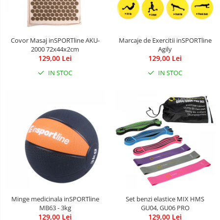
Aparate Vibromasaj si accesorii
masaj
Box
Covor Masaj inSPORTline AKU-
Marcaje de Exercitii inSPORTline
2000 72x44x2cm
Agily
Bare - Discuri - Greutati
129,00 Lei
129,00 Lei
Saltele si Covoare sport Fitness
IN STOC
IN STOC
sau Yoga
Alte Sporturi
Mingi fitness si medicinale
Scara antrenament
Incalzitoare si sterilizatoare
biberoane bebe
Umidificatoare electrice aer
Cantare bebelusi si adulti
Interfoane bebelusi
Minge medicinala inSPORTline
Set benzi elastice MIX HMS
MB63 - 3kg
GU04, GU06 PRO
Aparate aerosoli
129,00 Lei
129,00 Lei