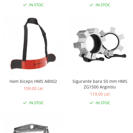
Lampi de veghe
IN STOC
IN STOC
Mobilier Birou
Saltele de infasat
Ham biceps HMS ABX02
Sigurante bara 50 mm HMS
ZG1500 Argintiu
109,00 Lei
119,00 Lei
IN STOC
IN STOC