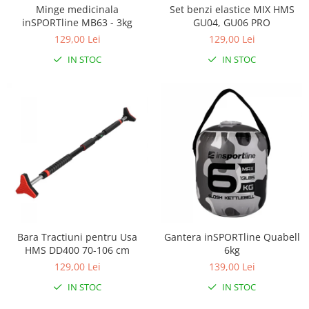
Minge medicinala
Set benzi elastice MIX HMS
inSPORTline MB63 - 3kg
GU04, GU06 PRO
129,00 Lei
129,00 Lei
IN STOC
IN STOC
Bara Tractiuni pentru Usa
Gantera inSPORTline Quabell
HMS DD400 70-106 cm
6kg
129,00 Lei
139,00 Lei
IN STOC
IN STOC