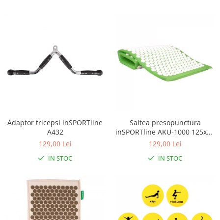
Adaptor tricepsi inSPORTline
Saltea presopunctura
A432
inSPORTline AKU-1000 125x50
cm
129,00 Lei
129,00 Lei
IN STOC
IN STOC