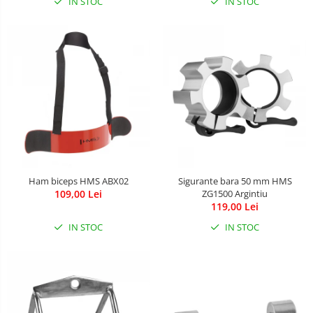
Leagane & balansoare & sezlonguri
IN STOC
IN STOC
Covorase de joaca
Carusele patut
Lampi de veghe
Mobilier Birou
Saltele de infasat
Ham biceps HMS ABX02
Sigurante bara 50 mm HMS
109,00 Lei
ZG1500 Argintiu
119,00 Lei
IN STOC
IN STOC