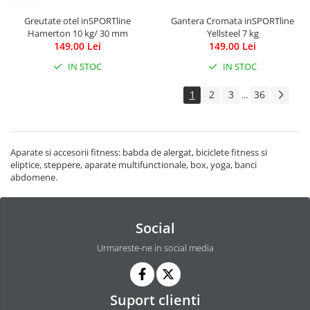
Greutate otel inSPORTline
Gantera Cromata inSPORTline
Hamerton 10 kg/ 30 mm
Yellsteel 7 kg
149,00 Lei
149,00 Lei
IN STOC
IN STOC
1
2
3
36
...
Aparate si accesorii fitness: babda de alergat, biciclete fitness si
eliptice, steppere, aparate multifunctionale, box, yoga, banci
abdomene.
Social
Urmareste-ne in social media
Suport clienti