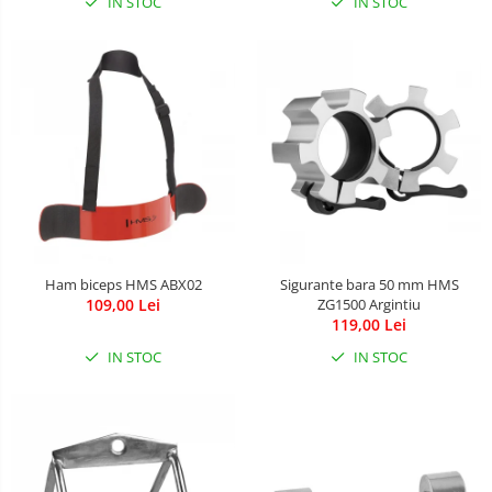
Leagane & balansoare & sezlonguri
IN STOC
IN STOC
Covorase de joaca
Carusele patut
Lampi de veghe
Mobilier Birou
Saltele de infasat
Ham biceps HMS ABX02
Sigurante bara 50 mm HMS
109,00 Lei
ZG1500 Argintiu
119,00 Lei
IN STOC
IN STOC