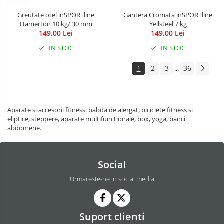
Greutate otel inSPORTline
Gantera Cromata inSPORTline
Hamerton 10 kg/ 30 mm
Yellsteel 7 kg
149,00 Lei
149,00 Lei
IN STOC
IN STOC
1
2
3
36
...
Aparate si accesorii fitness: babda de alergat, biciclete fitness si
eliptice, steppere, aparate multifunctionale, box, yoga, banci
abdomene.
Social
Urmareste-ne in social media
Suport clienti