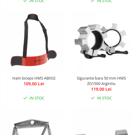
Leagane & balansoare & sezlonguri
IN STOC
IN STOC
Covorase de joaca
Carusele patut
Lampi de veghe
Mobilier Birou
Saltele de infasat
Ham biceps HMS ABX02
Sigurante bara 50 mm HMS
109,00 Lei
ZG1500 Argintiu
119,00 Lei
IN STOC
IN STOC