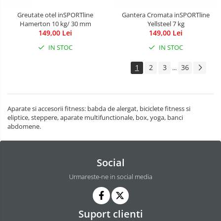
Greutate otel inSPORTline
Gantera Cromata inSPORTline
Hamerton 10 kg/ 30 mm
Yellsteel 7 kg
149,00 Lei
149,00 Lei
IN STOC
IN STOC
1
2
3
36
...
Aparate si accesorii fitness: babda de alergat, biciclete fitness si
eliptice, steppere, aparate multifunctionale, box, yoga, banci
abdomene.
Social
Urmareste-ne in social media
Suport clienti