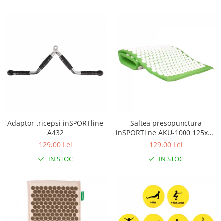
Adaptor tricepsi inSPORTline
Saltea presopunctura
A432
inSPORTline AKU-1000 125x50
cm
129,00 Lei
129,00 Lei
IN STOC
IN STOC