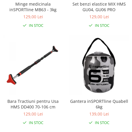
Minge medicinala
Set benzi elastice MIX HMS
inSPORTline MB63 - 3kg
GU04, GU06 PRO
129,00 Lei
129,00 Lei
IN STOC
IN STOC
Bara Tractiuni pentru Usa
Gantera inSPORTline Quabell
HMS DD400 70-106 cm
6kg
129,00 Lei
139,00 Lei
IN STOC
IN STOC