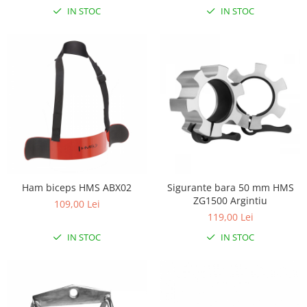
Lampi de veghe
IN STOC
IN STOC
Mobilier Birou
Saltele de infasat
Ham biceps HMS ABX02
Sigurante bara 50 mm HMS
ZG1500 Argintiu
109,00 Lei
119,00 Lei
IN STOC
IN STOC