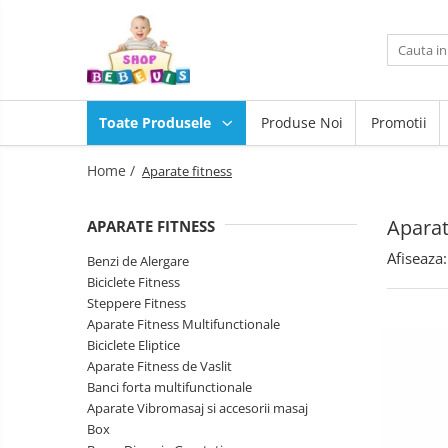
Toate Produsele
Carucioare copii
Toate Produsele
Produse Noi
Promotii
Carucioare copii sport
Scaune
auto
Carucioare copii 2in1
Home /
Aparate fitness
copii
Camera
Carucioare copii 3in1
copilului
Aparat
APARATE FITNESS
Scaun
Carucioare gemeni
masa
Afiseaza:
Accesorii carucioare copii
Benzi de Alergare
copii
La
Biciclete Fitness
Genti mamici
plimbare
Steppere Fitness
Huse ploaie si antiinsecte
Baita,
Aparate Fitness Multifunctionale
Igiena,
Saci si invelitoare
Biciclete Eliptice
Siguranta
Joaca
Aparate Fitness de Vaslit
Adaptoare
si
Banci forta multifunctionale
Umbrele carucioare
sport
Aparate Vibromasaj si accesorii masaj
Jucarii
Accesorii diverse carucioare
exterior
Box
pentru