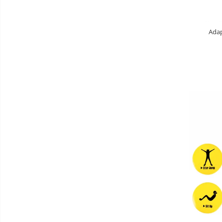
Patine de gheata
Patine gheata reglabile
Adap
Patine gheata fixe
Corturi si casute copii
Baschet
SANIUTE
Mese de Tenis
Articole de plaja
Benzi de Alergare
Biciclete Fitness
Steppere Fitness
Aparate Fitness Multifunctionale
Biciclete Eliptice
Aparate Fitness de Vaslit
Banci forta multifunctionale