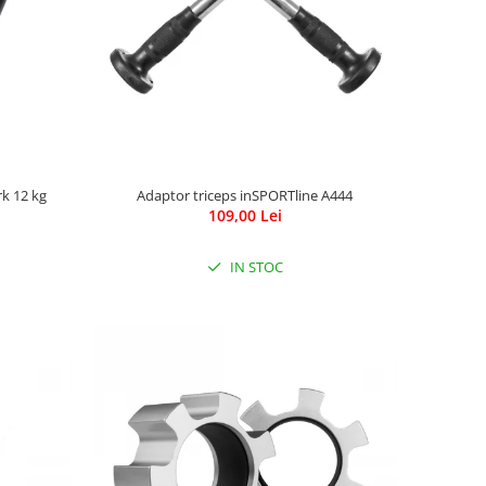
rk 12 kg
Adaptor triceps inSPORTline A444
109,00 Lei
IN STOC