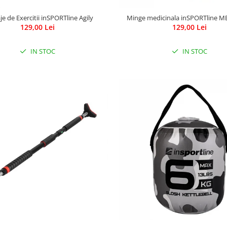
e de Exercitii inSPORTline Agily
Minge medicinala inSPORTline MB
129,00 Lei
129,00 Lei
IN STOC
IN STOC