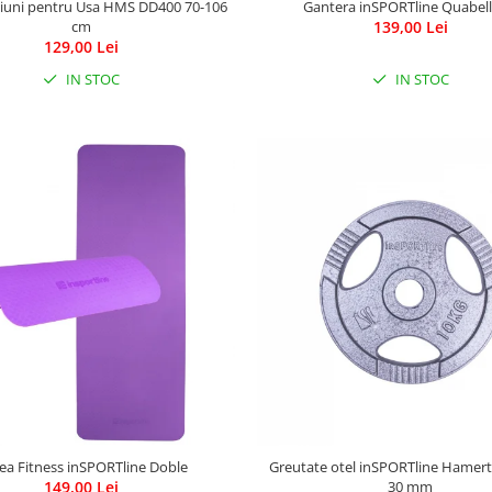
tiuni pentru Usa HMS DD400 70-106
Gantera inSPORTline Quabell
cm
139,00 Lei
129,00 Lei
IN STOC
IN STOC
tea Fitness inSPORTline Doble
Greutate otel inSPORTline Hamert
149,00 Lei
30 mm