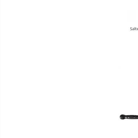
Masinute fara pedale
Karturi si masinute cu pedale
Role copii si adulti
Salt
Masinute si motociclete electrice
Marsupii
Premergatoare
Skateboard
Scaune de biciclete copii
Baie
Aparate
fitness
Lenjerie mamici
Interfoane,
Olite
Sterilizatoare,
Electronice
Seturi de hranire
diverse
Trambuline
Centre de joaca exterior