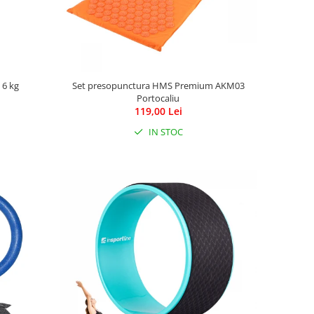
 6 kg
Set presopunctura HMS Premium AKM03
Portocaliu
119,00 Lei
IN STOC