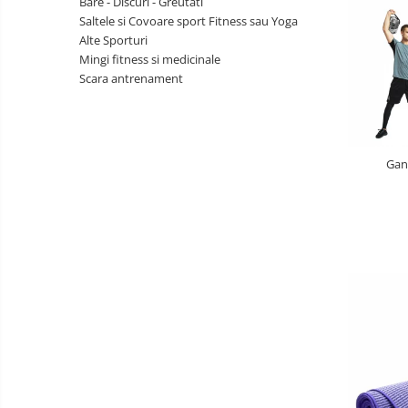
Bare - Discuri - Greutati
copii
Landouri pentru bebelusi
Saltele si Covoare sport Fitness sau Yoga
Patuturi copii
Alte Sporturi
Patuturi lemn pana la 120 x 60 cm
Mingi fitness si medicinale
Scara antrenament
Patuturi lemn 140 x 70 cm
Patuturi lemn 160 x 80 cm
Pat tineret
Patuturi pliabile si tarcuri de joaca
Gan
Saltele patut copii
Saltele mici
Saltele de la 120 x 60 cm
Saltele de la 140 x 70 cm
Saltele 127 x 63 cm
Saltele de la 160 x 80 cm
Lenjerii patuturi
Lenjerii patut 120 x 60 cm
Lenjerii patut 140 x 70 cm
Lenjerie patuturi tineret