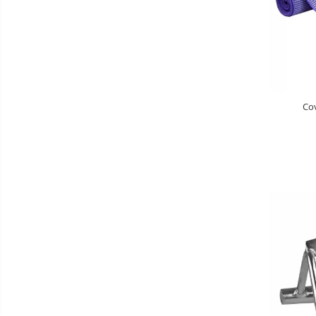
Baldachin patut
Paturici copii
Perne copii si mamici
Protectii saltea
Comode copii
Co
Bariere de protectie pat
Porti de siguranta
Dulap si cutii jucarii
Sac de dormit copii
Fotolii copii
Leagane & balansoare & sezlonguri
Covorase de joaca
Carusele patut
Lampi de veghe
Mobilier Birou