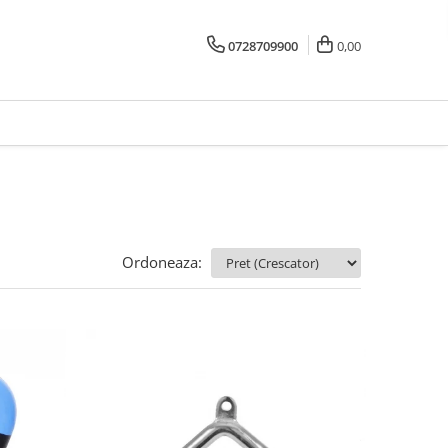
0728709900
0,00
Ordoneaza: