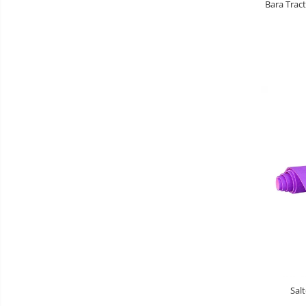
Bara Trac
Aparate diverse
Aspirator nazal
Pompe san
Robot de bucatarie
Tensiometre
Termometre camera si baie
Termometre copii si bebe
Sal