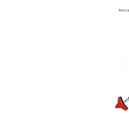
Aparate Vibromasaj si accesorii
Marcaj
masaj
Box
Bare - Discuri - Greutati
Saltele si Covoare sport Fitness
sau Yoga
Alte Sporturi
Mingi fitness si medicinale
Scara antrenament
Incalzitoare si sterilizatoare
biberoane bebe
Umidificatoare electrice aer
Cantare bebelusi si adulti
Interfoane bebelusi
Aparate aerosoli