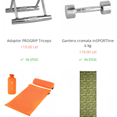
Mobilier Birou
Saltele de infasat
Scaun masa copii
La plimbare
Biciclete
Adaptor PROGRIP Triceps
Gantera cromata inSPORTline
Biciclete copii cu roti 10 inch (2-4
6 kg
119,00 Lei
ani)
119,00 Lei
Biciclete copii cu roti 12 inch (3-6
IN STOC
IN STOC
ani)
Biciclete copii cu roti 14 inch (3-7
ani)
Biciclete copii cu roti 16 inch (4-9
ani)
Biciclete copii cu roti 20 inch
Biciclete cu roti 24 inch
Biciclete cu roti 26 inch
Biciclete cu roti 27 inch