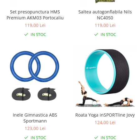
Triciclete copii si adulti
Set presopunctura HMS
Saltea autogonflabila Nils
Trotinete copii si adulti
Premium AKM03 Portocaliu
NC4050
Biciclete fara pedale
119,00 Lei
119,00 Lei
Masinute fara pedale
IN STOC
IN STOC
Karturi si masinute cu pedale
Role copii si adulti
Masinute si motociclete electrice
Marsupii
Premergatoare
Skateboard
Scaune de biciclete copii
Baita, Igiena, Siguranta
Inele Gimnastica ABS
Roata Yoga inSPORTline Jovy
Baie
Sportmann
124,00 Lei
Lenjerie mamici
123,00 Lei
Olite
IN STOC
IN STOC