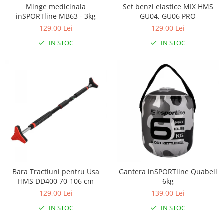
Interfoane, Sterilizatoare,
Minge medicinala
Set benzi elastice MIX HMS
Electronice diverse
inSPORTline MB63 - 3kg
GU04, GU06 PRO
Incalzitoare si sterilizatoare
129,00 Lei
129,00 Lei
biberoane bebe
IN STOC
IN STOC
Umidificatoare electrice aer
Cantare bebelusi si adulti
Interfoane bebelusi
Aparate aerosoli
Aparate diverse
Aspirator nazal
Pompe san
Robot de bucatarie
Bara Tractiuni pentru Usa
Gantera inSPORTline Quabell
Tensiometre
HMS DD400 70-106 cm
6kg
Termometre camera si baie
129,00 Lei
139,00 Lei
Termometre copii si bebe
IN STOC
IN STOC