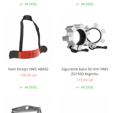
Lenjerii patut 140 x 70 cm
IN STOC
IN STOC
Lenjerie patuturi tineret
Baldachin patut
Paturici copii
Perne copii si mamici
Protectii saltea
Comode copii
Bariere de protectie pat
Porti de siguranta
Dulap si cutii jucarii
Ham biceps HMS ABX02
Sigurante bara 50 mm HMS
Sac de dormit copii
ZG1500 Argintiu
109,00 Lei
Fotolii copii
119,00 Lei
IN STOC
IN STOC
Leagane & balansoare & sezlonguri
Covorase de joaca
Carusele patut
Lampi de veghe